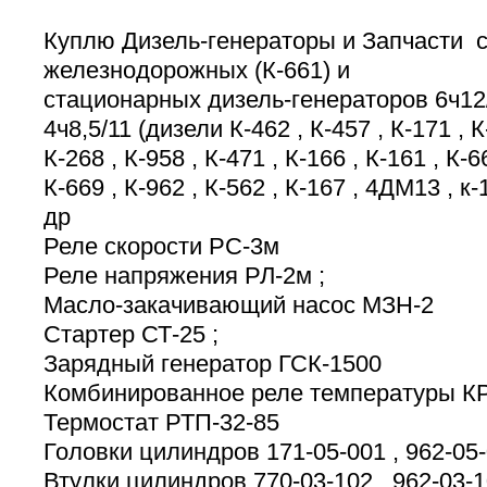
Куплю Дизель-генераторы и Запчасти с
железнодорожных (К-661) и
стационарных дизель-генераторов 6ч12/1
4ч8,5/11 (дизели К-462 , К-457 , К-171 , 
К-268 , К-958 , К-471 , К-166 , К-161 , К-6
К-669 , К-962 , К-562 , К-167 , 4ДМ13 , к-
др
Реле скорости РС-3м
Реле напряжения РЛ-2м ;
Масло-закачивающий насос МЗН-2
Стартер СТ-25 ;
Зарядный генератор ГСК-1500
Комбинированное реле температуры К
Термостат РТП-32-85
Головки цилиндров 171-05-001 , 962-05
Втулки цилиндров 770-03-102 , 962-03-