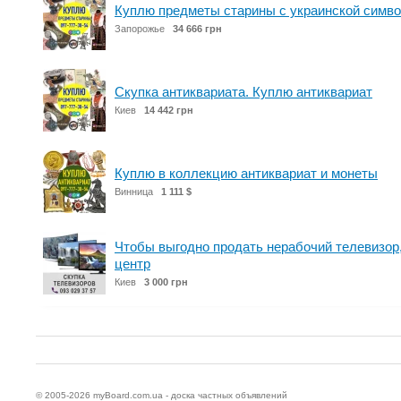
Куплю предметы старины с украинской симво
Запорожье
34 666 грн
Скупка антиквариата. Куплю антиквариат
Киев
14 442 грн
Куплю в коллекцию антиквариат и монеты
Винница
1 111 $
Чтобы выгодно продать нерабочий телевизор,
центр
Киев
3 000 грн
© 2005-2026
myBoard.com.ua - доска частных объявлений