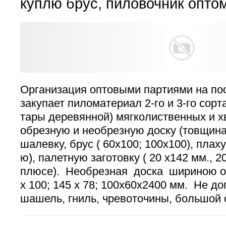
куплю брус, пиловочник опто
Организация оптовыми партиями на по
закупает пиломатериал 2-го и 3-го сорт
тары деревянной) мягколиственных и х
обрезную и необрезную доску (товщина 20
шалевку, брус ( 60х100; 100х100), плаху
ю), палетную заготовку ( 20 х142 мм., 20
плюсе). Необрезная доска шириною о
х 100; 145 х 78; 100х60х2400 мм. Не 
шашель, гниль, чревоточины, большой 