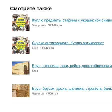
Смотрите также
Куплю предметы старины с украинской симво
Запорожье
34 666 грн
Скупка антиквариата. Куплю антиквариат
Киев
14 442 грн
Брус, стропила, лаги, рейка, доска обрезная 
Киев
Брус, брусок, доска, шалевка, стропила, бал
Чернигов
4 500 грн