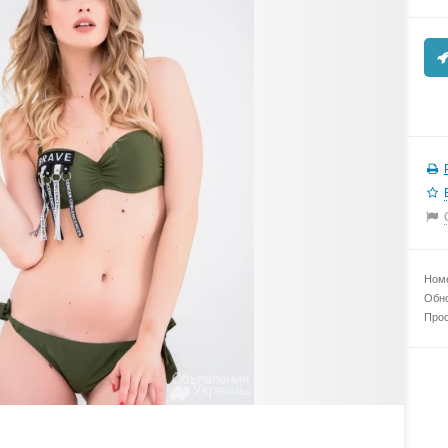
Номе
Обно
Прос