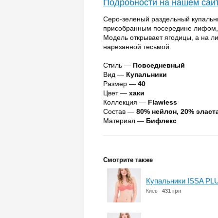
Подробности на нашем сай
Серо-зеленый раздельный купальни
присобранным посередине лифом, 
Модель открывает ягодицы, а на л
нарезанной тесьмой.
Стиль —
Повседневный
Вид —
Купальники
Размер —
40
Цвет —
хаки
Коллекция —
Flawless
Состав —
80% нейлон, 20% эласт
Материал —
Бифлекс
Смотрите также
Купальники ISSA PLU
Киев
431 грн