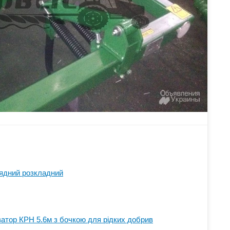
рядний розкладний
атор КРН 5.6м з бочкою для рідких добрив