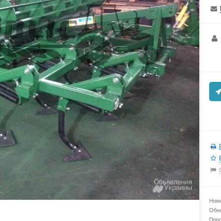
Номе
Обно
Прос