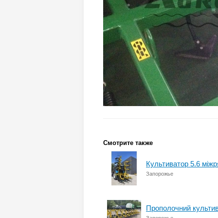
Смотрите также
Культиватор 5.6 між
Запорожье
Прополочний культив