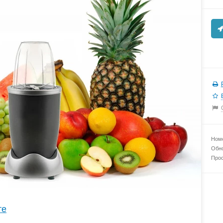
Номе
Обно
Прос
те