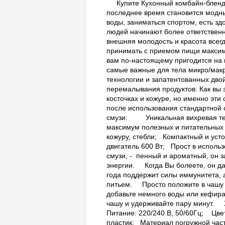
Купите Кухонный комбайн-бленде
последнее время становится модны
воды, заниматься спортом, есть з
людей начинают более ответственно
внешняя молодость и красота всег
принимать с приемом пищи максимум
вам по-настоящему пригодится на 
самые важные для тела микро/мак
технологии и запатентованных дво
перемалывания продуктов. Как вы 
косточках и кожуре, но именно эти
после использования стандартно
смузи: Уникальная вихревая тех
максимум полезных и питательных
кожуру, стебли; Компактный и ус
двигатель 600 Вт; Прост в испол
смузи, - пенный и ароматный, он 
энергии. Когда Вы болеете, он да
года поддержит силы иммунитета, 
питьем. Просто положите в чашу 
добавьте немного воды или кефира
чашу и удерживайте пару минут.
Питание: 220/240 В, 50/60Гц; Цве
пластик; Материал погружной час