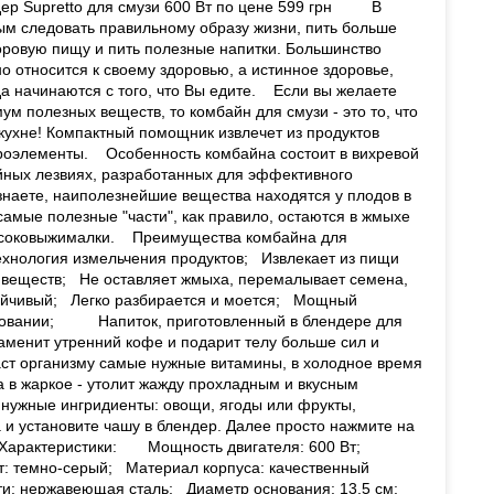
р Supretto для смузи 600 Вт по цене 599 грн В
м следовать правильному образу жизни, пить больше
доровую пищу и пить полезные напитки. Большинство
 относится к своему здоровью, а истинное здоровье,
да начинаются с того, что Вы едите. Если вы желаете
 полезных веществ, то комбайн для смузи - это то, что
кухне! Компактный помощник извлечет из продуктов
роэлементы. Особенность комбайна состоит в вихревой
йных лезвиях, разработанных для эффективного
знаете, наиполезнейшие вещества находятся у плодов в
 самые полезные "части", как правило, остаются в жмыхе
й соковыжималки. Преимущества комбайна для
нология измельчения продуктов; Извлекает из пищи
 веществ; Не оставляет жмыха, перемалывает семена,
тойчивый; Легко разбирается и моется; Мощный
ьзовании; Напиток, приготовленный в блендере для
заменит утренний кофе и подарит телу больше сил и
ст организму самые нужные витамины, в холодное время
а в жаркое - утолит жажду прохладным и вкусным
нужные ингридиенты: овощи, ягоды или фрукты,
 и установите чашу в блендер. Далее просто нажмите на
 Характеристики: Мощность двигателя: 600 Вт;
т: темно-серый; Материал корпуса: качественный
ти: нержавеющая сталь; Диаметр основания: 13,5 см;