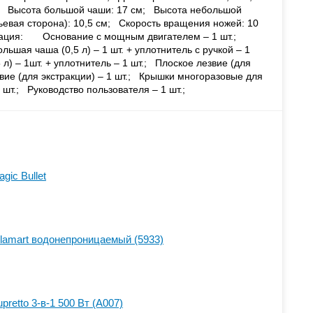
м; Высота большой чаши: 17 см; Высота небольшой
ьевая сторона): 10,5 см; Скорость вращения ножей: 10
тация: Основание с мощным двигателем – 1 шт.;
льшая чаша (0,5 л) – 1 шт. + уплотнитель с ручкой – 1
л) – 1шт. + уплотнитель – 1 шт.; Плоское лезвие (для
вие (для экстракции) – 1 шт.; Крышки многоразовые для
 шт.; Руководство пользователя – 1 шт.;
ic Bullet
lamart водонепроницаемый (5933)
retto 3-в-1 500 Вт (A007)