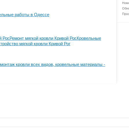
Номе
Обно
ельные работы в Одессе
Прос
 Рог.Ремонт мягкой кровли Кривой Рог.Кровельные
тройство мягкой кровли Кривой Рог
монтаж кровли всех видов, кровельные материалы -