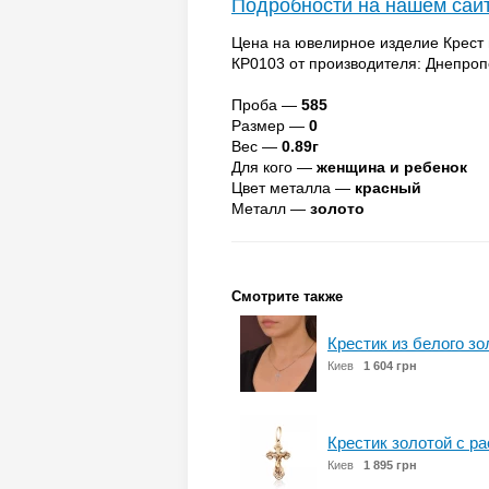
Подробности на нашем сай
Цена на ювелирное изделие Крест н
КР0103 от производителя: Днепро
Проба —
585
Размер —
0
Вес —
0.89г
Для кого —
женщина и ребенок
Цвет металла —
красный
Металл —
золото
Смотрите также
Крестик из белого з
Киев
1 604 грн
Крестик золотой с р
Киев
1 895 грн