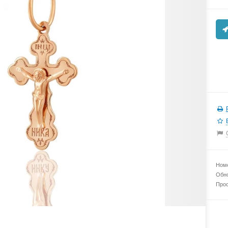
Номе
Обно
Прос