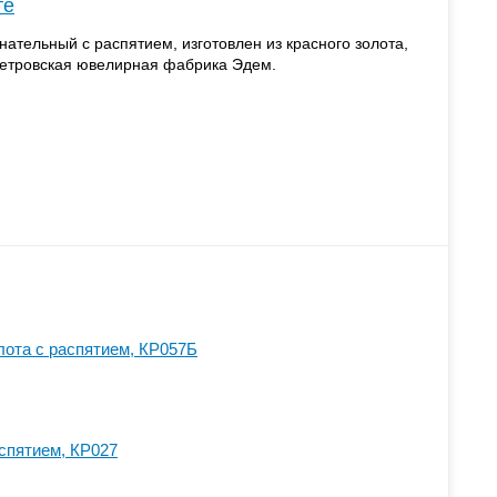
те
ательный с распятием, изготовлен из красного золота,
петровская ювелирная фабрика Эдем.
олота с распятием, КР057Б
аспятием, КР027