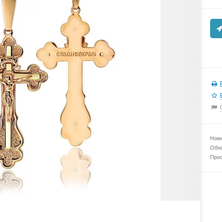
Номе
Обно
Прос