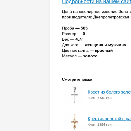
Подробности на нашем сай
Цена на ювелирное изделие Золотой
производителя: Днепропетровская
Проба —
585
Размер —
0
Вес —
4.7г
Для кого —
женщина и мужчина
Цвет металла —
красный
Металл —
золото
Смотрите также
Крест из белого золо
Киев
7 549 грн
Крестик золотой с р
Киев
1 895 грн