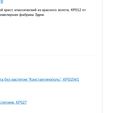
те
 крест, классический из красного золота, КР012 от
 ювелирная фабрика Эдем.
та без распятия "Константинополь", КР0154/1
аспятием, КР027