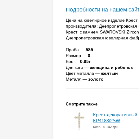
Подробности на нашем сай
Цена на ювелирное изделие Крест 
производителя: Днепропетровская
Крест с камнем SWAROVSKI Zirconi
Днепропетровская ювелирная фаб
Проба —
585
Размер —
0
Вес —
0.95г
Для кого —
женщина и ребенок
Цвет металла —
желтый
Металл —
золото
Смотрите также
Крест декоративный 
КР4183/2SW
Киев
6 142 грн