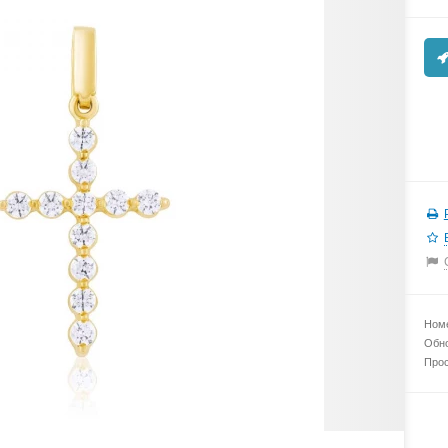
Номе
Обно
Прос