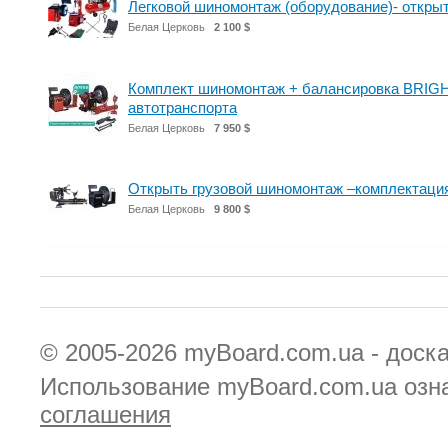
Легковой шиномонтаж (оборудование)- откр
Белая Церковь
2 100 $
Комплект шиномонтаж + балансировка BRIGH
автотранспорта
Белая Церковь
7 950 $
Открыть грузовой шиномонтаж –комплектаци
Белая Церковь
9 800 $
© 2005-2026
myBoard.com.ua - доск
Использование myBoard.com.ua озн
соглашения