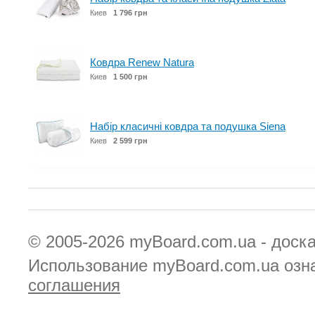
Киев
1 796 грн
Ковдра Renew Natura
Киев
1 500 грн
Набір класичні ковдра та подушка Siena
Киев
2 599 грн
© 2005-2026
myBoard.com.ua - доск
Использование myBoard.com.ua озн
соглашения