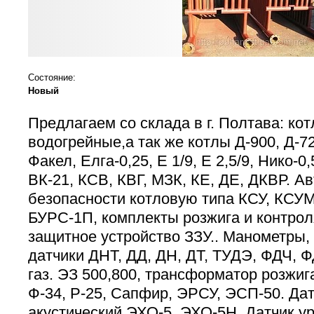
Состояние:
Новый
Предлагаем со склада в г. Полтава: ко
водогрейные,а так же котлы Д-900, Д-72
Факел, Елга-0,25, Е 1/9, Е 2,5/9, Нико-
ВК-21, КСВ, КВГ, МЗК, КЕ, ДЕ, ДКВР. А
безопасности котловую типа КСУ, КСУ
БУРС-1П, комплекты розжига и контро
защитное устройство ЗЗУ.. Манометры,
датчики ДНТ, ДД, ДН, ДТ, ТУДЭ, ФДЧ, Ф
газ. ЭЗ 500,800, трансформатор розжи
Ф-34, Р-25, Сапфир, ЭРСУ, ЭСП-50. Да
акустический ЭХО-5, ЭХО-5Н. Датчик у