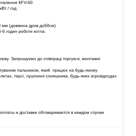
опалення КFV-60:
кВт / год
0 мм (довжина дров до50см)
-6 годин роботи котла.
ежу. Запрошуємо до співпраці торгуючі, монтажні
туваним пальником, який працює на будь-якому
елетах, тирсі, лушпинні соняшника, будь-яких агровідходах
оплаты и доставки обговаривается в каждом случае