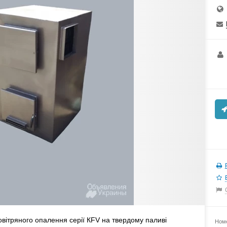
овітряного опалення серії КFV на твердому паливі
Номе