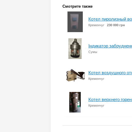
Смотрите также
Котел пиролизный во
Кременчуг
230 000 грн
Індикатор забрудненн
Сумы
Котел воздушного от
Кременчуг
Котел верхнего горе
Кременчуг