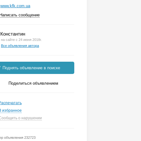
www.kfk.com.ua
Написать сообщение
Константин
на сайте с 24 июня 2018г.
Все объявления автора
Поднять объявление в поиске
Поделиться объявлением
Распечатать
В избранное
Сообщить о нарушении
р объявления 232723