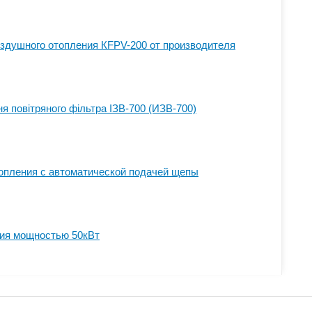
здушного отопления КFPV-200 от производителя
я повітряного фільтра ІЗВ-700 (ИЗВ-700)
опления с автоматической подачей щепы
ния мощностью 50кВт