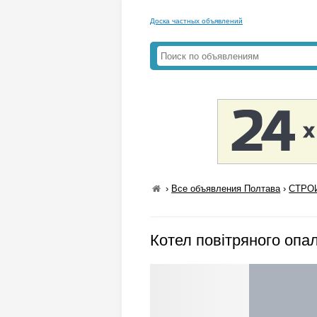
Доска частных объявлений
›
Все объявления Полтава
›
СТРО
Котел повітряного опа