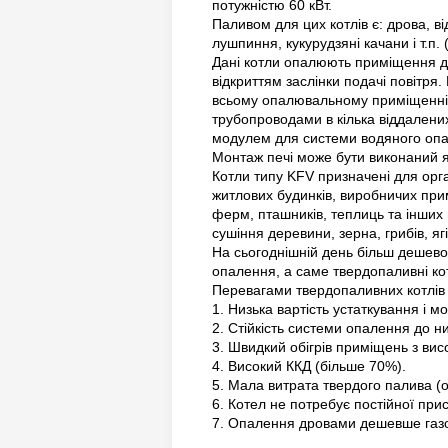
потужністю 60 кВт.
Паливом для цих котлів є: дрова, в
лушпиння, кукурудзяні качани і т.п. (
Дані котли опалюють приміщення до
відкриттям заслінки подачі повітря
всьому опалювальному приміщенні, 
трубопроводами в кілька віддален
модулем для системи водяного оп
Монтаж печі може бути виконаний я
Котли типу KFV призначені для орг
житлових будинків, виробничих прим
ферм, пташників, теплиць та інших
сушіння деревини, зерна, грибів, яг
На сьогоднішній день більш дешев
опалення, а саме твердопаливні кот
Перевагами твердопаливних котлів 
1. Низька вартість устаткування і м
2. Стійкість системи опалення до н
3. Швидкий обігрів приміщень з ви
4. Високий ККД (більше 70%).
5. Мала витрата твердого палива (о
6. Котел не потребує постійної при
7. Опалення дровами дешевше газово