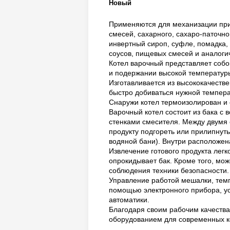
Новый
Применяются для механизации приг
смесей, сахарного, сахаро-паточно
инвертный сироп, суфле, помадка,
соусов, пищевых смесей и аналог
Котел варочный представляет собо
и подержании высокой температуры
Изготавливается из высококачеств
быстро добиваться нужной темпера
Снаружи котел термоизолирован и 
Варочный котел состоит из бака с
стенками смесителя. Между двумя 
продукту подгореть или прилипнут
водяной бани). Внутри расположен
Извлечение готового продукта лег
опрокидывает бак. Кроме того, мо
соблюдения техники безопасности.
Управление работой мешалки, тем
помощью электронного прибора, ус
автоматики.
Благодаря своим рабочим качеств
оборудованием для современных ко