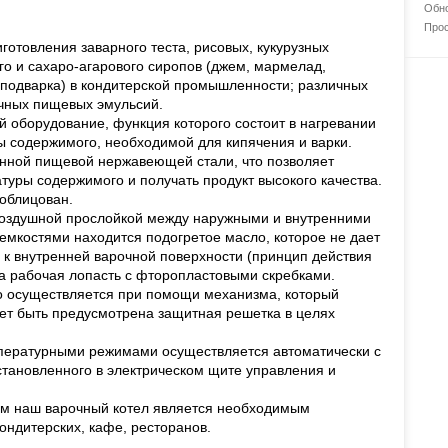
Обно
Прос
отовления заварного теста, рисовых, кукурузных
го и сахаро-агарового сиропов (джем, мармелад,
 подварка) в кондитерской промышленности; различных
ичных пищевых эмульсий.
й оборудование, функция которого состоит в нагревании
 содержимого, необходимой для кипячения и варки.
енной пищевой нержавеющей стали, что позволяет
туры содержимого и получать продукт высокого качества.
облицован.
 воздушной прослойкой между наружными и внутренними
емкостями находится подогретое масло, которое не дает
ь к внутренней варочной поверхности (принцип действия
а рабочая лопасть с фторопластовыми скребками.
ко осуществляется при помощи механизма, который
жет быть предусмотрена защитная решетка в целях
пературными режимами осуществляется автоматически с
тановленного в электрическом щите управления и
ам наш варочный котел является необходимым
ндитерских, кафе, ресторанов.