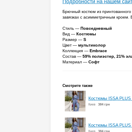
Подробности на нашем сай
Брючный костюм из принтованного 
завязках с асимметричным кроем. 
Стиль —
Повседневный
Вид —
Костюмы
Размер —
S
Цвет —
мультиколор
Коллекция —
Embrace
Состав —
59% полиэстер, 21% эл
Материал —
Софт
Смотрите также
Костюмы ISSA PLUS 
Киев
384 грн
Костюмы ISSA PLUS 
Киев
384 грн