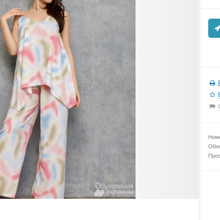
Номе
Обно
Прос