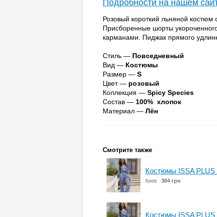
Подробности на нашем сай
Розовый короткий льняной костюм
Присборенные шорты укороченного 
карманами. Пиджак прямого удлине
Стиль —
Повседневный
Вид —
Костюмы
Размер —
S
Цвет —
розовый
Коллекция —
Spicy Species
Состав —
100% хлопок
Материал —
Лён
Смотрите также
Костюмы ISSA PLUS 
Киев
384 грн
Костюмы ISSA PLUS 