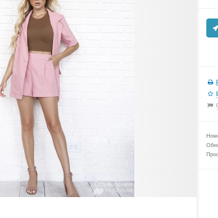
Номе
Обно
Прос