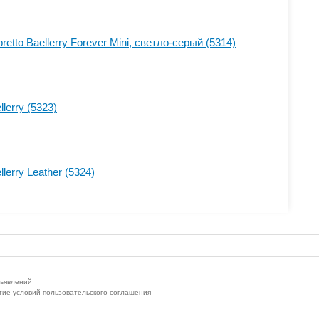
tto Baellerry Forever Mini, светло-серый (5314)
lerry (5323)
lerry Leather (5324)
бъявлений
тие условий
пользовательского соглашения