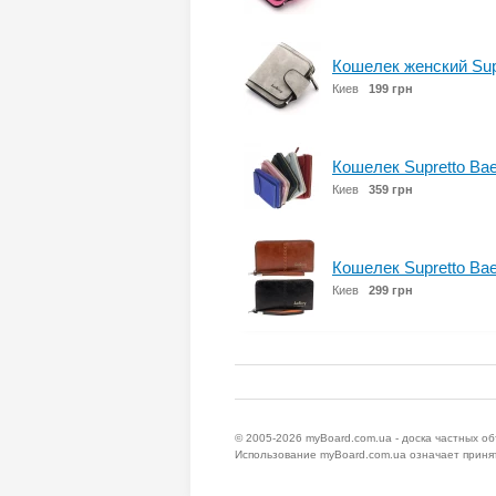
Кошелек женский Supre
Киев
199 грн
Кошелек Supretto Bael
Киев
359 грн
Кошелек Supretto Bael
Киев
299 грн
© 2005-2026
myBoard.com.ua - доска частных о
Использование myBoard.com.ua означает приня