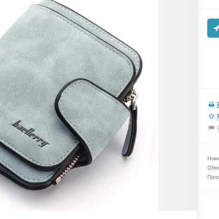
Номе
Обно
Прос