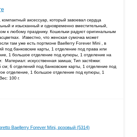
те
й, компактный аксессуар, который завоевал сердца
льный и изысканный и одновременно вместительный,
ком к любому празднику. Кошельки радуют оригинальным
асцветках. Известно, что женская сумочка может
сли там уже есть портмоне Baellerry Forever Mini , в
й под банковские карты, 1 отделение под права или
ние, 1 большое отделение под купюры, 1 отделение на
и: Материал: искусственная замша; Тип застёжки:
 см; 6 отделений под банковские карты, 1 отделение под
тое отделение, 1 большое отделение под купюры, 1
ес: 100 г.
tto Baellerry Forever Mini, розовый (5314)