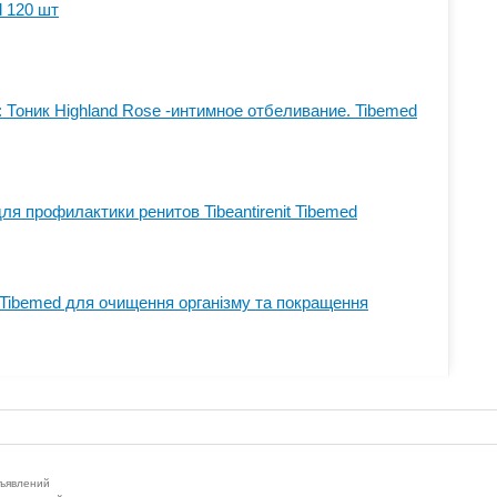
 120 шт
 Тоник Highland Rose -интимное отбеливание. Tibemed
ля профилактики ренитов Tibeantirenit Tibemed
 Tibemed для очищення організму та покращення
бъявлений