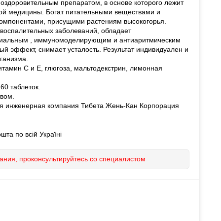
оздоровительным препаратом, в основе которого лежит
кой медицины. Богат питательными веществами и
омпонентами, присущими растениям высокогорья.
воспалительных заболеваний, обладает
ериальным , иммуномоделирующим и антиаритмическим
ый эффект, снимает усталость. Результат индивидуален и
ганизма.
итамин С и Е, глюгоза, мальтодекстрин, лимонная
60 таблеток.
вом.
я инженерная компания Тибета Жень-Кан Корпорация
та по всій Україні
ания, проконсультируйтесь со специалистом