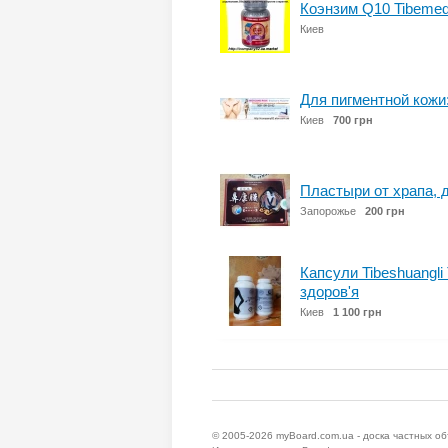
Коэнзим Q10 Tibemed
Киев
Для пигментной кожи:
Киев
700 грн
Пластыри от храпа, д
Запорожье
200 грн
Капсули Tibeshuangli
здоров'я
Киев
1 100 грн
© 2005-2026
myBoard.com.ua - доска частных о