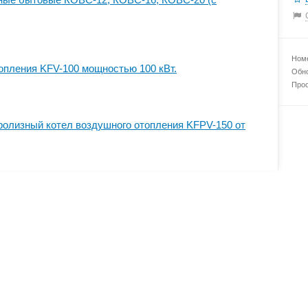
Номе
опления KFV-100 мощностью 100 кВт.
Обно
Прос
олизный котел воздушного отопления KFPV-150 от