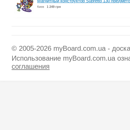
Магнитный конструктор Supretto 130 предмето
Киев
1 249 грн
© 2005-2026
myBoard.com.ua - доск
Использование myBoard.com.ua озн
соглашения