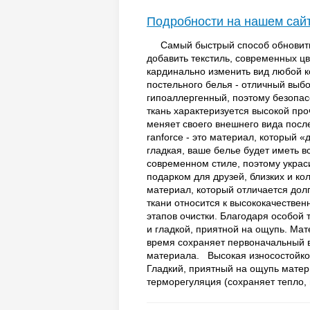
Подробности на нашем сай
Самый быстрый способ обновить 
добавить текстиль, современных ц
кардинально изменить вид люб
постельного белья - отличный выбо
гипоаллергенный, поэтому безопа
ткань характеризуется высокой п
меняет своего внешнего вида после
ranforce - это материал, которы
гладкая, ваше белье будет иметь
современном стиле, поэтому украс
подарком для друзей, близких 
материал, который отличается долг
ткани относится к высококачествен
этапов очистки. Благодаря особой 
и гладкой, приятной на ощупь. Ма
время сохраняет первоначальн
материала. Высокая износостойко
Гладкий, приятный на ощупь мате
терморегуляция (сохраняет тепло, 