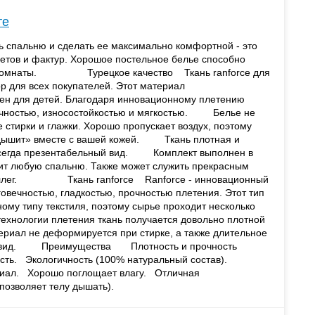
те
спальню и сделать ее максимально комфортной - это
ветов и фактур. Хорошое постельное белье способно
ой комнаты. Турецкое качество Ткань ranforce для
р для всех покупателей. Этот материал
сен для детей. Благодаря инновационному плетению
рочностью, износостойкостью и мягкостью. Белье не
 стирки и глажки. Хорошо пропускает воздух, поэтому
й «дышит» вместе с вашей кожей. Ткань плотная и
 всегда презентабельный вид. Комплект выполнен в
ит любую спальню. Также может служить прекрасным
и коллег. Ткань ranforce Ranforce - инновационный
овечностью, гладкостью, прочностью плетения. Этот тип
ному типу текстиля, поэтому сырье проходит несколько
технологии плетения ткань получается довольно плотной
териал не деформируется при стирке, а также длительное
ый вид. Преимущества Плотность и прочность
сть. Экологичность (100% натуральный состав).
риал. Хорошо поглощает влагу. Отличная
позволяет телу дышать).