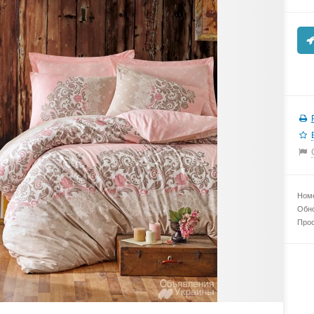
Номе
Обно
Прос