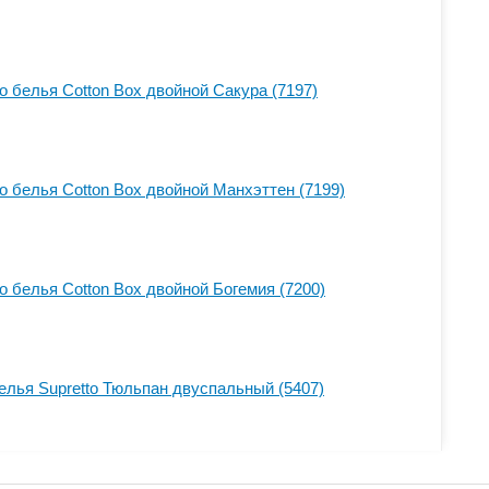
о белья Cotton Box двойной Сакура (7197)
о белья Cotton Box двойной Манхэттен (7199)
о белья Cotton Box двойной Богемия (7200)
елья Supretto Тюльпан двуспальный (5407)