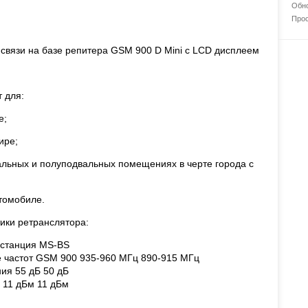
Обно
Прос
связи на базе репитера GSM 900 D Mini c LCD дисплеем
 для:
е;
ире;
альных и полуподвальных помещениях в черте города с
втомобиле.
ики ретранслятора:
станция MS-BS
е частот GSM 900 935-960 МГц 890-915 МГц
ия 55 дБ 50 дБ
 11 дБм 11 дБм