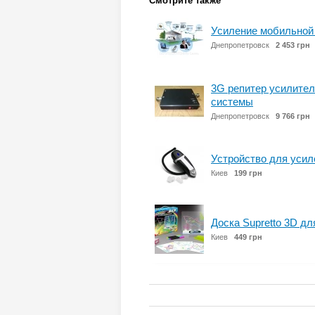
Смотрите также
Усиление мобильной 
Днепропетровск
2 453 грн
3G репитер усилител
системы
Днепропетровск
9 766 грн
Устройство для усиле
Киев
199 грн
Доска Supretto 3D дл
Киев
449 грн