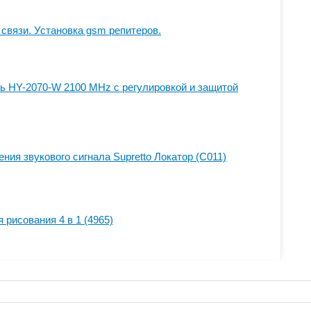
связи. Установка gsm репитеров.
ь HY-2070-W 2100 MHz с регулировкой и защитой
ния звукового сигнала Supretto Локатор (C011)
я рисования 4 в 1 (4965)