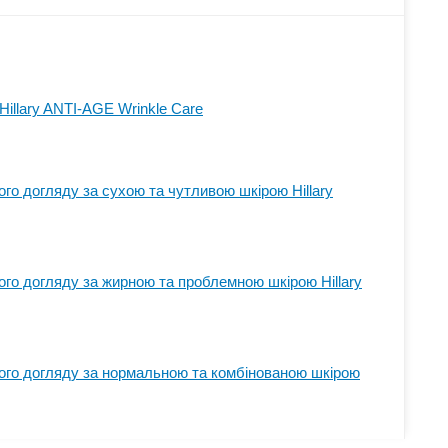
illary ANTI-AGE Wrinkle Сare
го догляду за сухою та чутливою шкірою Hillary
го догляду за жирною та проблемною шкірою Hillary
ого догляду за нормальною та комбінованою шкірою