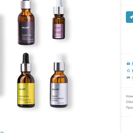
Номе
Обно
Прос