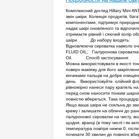
Подробности на нашем сай
Комплексний догляд Hillary Mini AN
змін шкіри. Колекція продуктів, б
компонентами, підтримує природний
надає шкірі оновленого та відпочило
отримаєте рівний і сяючий колір об
шкіри. До набору входять: Тро
Відновлююча сироватка навколо очей
FLUID OIL; Гіалуронова сироватка H
Oil. Спосіб застосування: Міст
Можна використовувати в якості то
поверх макіяжу для його закріплення
кінчиками пальців на добре очищен
день. Використовуйте олійний флюї
рівномірно нанеси пару крапель на
перед сном наносити тонким шаром 
повністю вбереться. Така процедур
Якщо ваша шкіра не схильна до за
крему і залишати на обличчі до ра
гіалуронової сироватки на чисту, в
щодня, вранці (в тому числі і як а
температура повітря нижче 0, піс
почекати 30 хвилин до повного вби