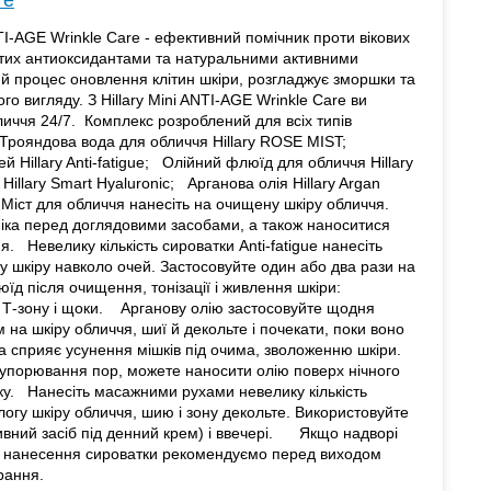
те
TI-AGE Wrinkle Care - ефективний помічник проти вікових
агатих антиоксидантами та натуральними активними
 процес оновлення клітин шкіри, розгладжує зморшки та
го вигляду. З Hillary Mini ANTI-AGE Wrinkle Care ви
личчя 24/7. Комплекс розроблений для всіх типів
яндова вода для обличчя Hillary ROSE MIST;
 Hillary Anti-fatigue; Олійний флюїд для обличчя Hillary
illary Smart Hyaluronic; Арганова олія Hillary Argan
 для обличчя нанесіть на очищену шкіру обличчя.
ніка перед доглядовими засобами, а також наноситися
. Невелику кількість сироватки Anti-fatigue нанесіть
у шкіру навколо очей. Застосовуйте один або два рази на
д після очищення, тонізації і живлення шкіри:
 Т-зону і щоки. Арганову олію застосовуйте щодня
на шкіру обличчя, шиї й декольте і почекати, поки воно
а сприяє усунення мішків під очима, зволоженню шкіри.
купорювання пор, можете наносити олію поверх нічного
нку. Нанесіть масажними рухами невелику кількість
ологу шкіру обличчя, шию і зону декольте. Використовуйте
ктивний засіб під денний крем) і ввечері. Якщо надворі
ля нанесення сироватки рекомендуємо перед виходом
рання.