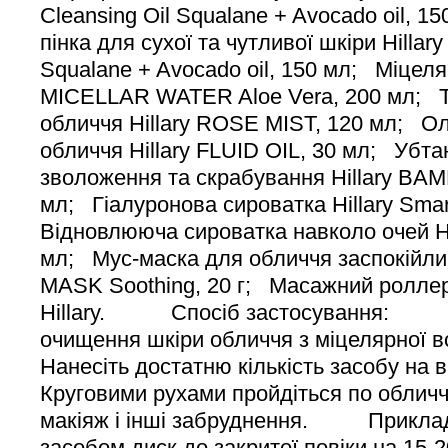
Cleansing Oil Squalane + Avocado oil,
пінка для сухої та чутливої шкіри Hillar
Squalane + Avocado oil, 150 мл; Міцеля
MICELLAR WATER Aloe Vera, 200 мл; Т
обличчя Hillary ROSE MIST, 120 мл; О
обличчя Hillary FLUID OIL, 30 мл; Убта
зволоження та скрабування Hillary B
мл; Гіалуронова сироватка Hillary Smar
Відновлююча сироватка навколо очей Hill
мл; Мус-маска для обличчя заспокійли
MASK Soothing, 20 г; Масажний роллер
Hillary. Спосіб застосування: П
очищення шкіри обличчя з міцеля
Нанесіть достатню кількість засобу 
Круговими рухами пройдіться по облич
макіяж і інші забруднення. Приклад
засобом диск до закритої повіки на 15-