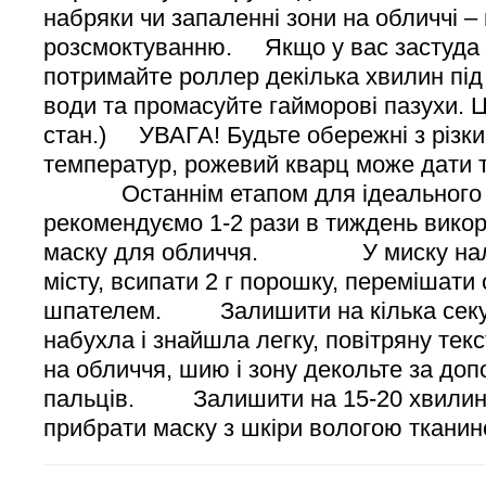
набряки чи запаленні зони на обличчі –
розсмоктуванню. Якщо у вас застуда 
потримайте роллер декілька хвилин під
води та промасуйте гайморові пазухи.
стан.) УВАГА! Будьте обережні з різк
температур, рожевий кварц може дат
Останнім етапом для ідеального р
рекомендуємо 1-2 рази в тиждень викор
маску для обличчя. У миску налит
місту, всипати 2 г порошку, перемішати
шпателем. Залишити на кілька секу
набухла і знайшла легку, повітряну 
на обличчя, шию і зону декольте за доп
пальців. Залишити на 15-20 хви
прибрати маску з шкіри вологою тканин