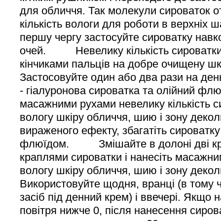
для обличчя. Так молекули сироваток 
кількість вологи для роботи в верх
першу чергу застосуйте сироватку навк
очей. Невелику кількість сироватки A
кінчиками пальців на добре очищену шк
Застосовуйте один або два рази
- гіалуронова сироватка та олійн
масажними рухами невелику кількість си
вологу шкіру обличчя, шию і зону д
вираженого ефекту, збагатіть сироватку
флюїдом. Змішайте в долоні дві крап
краплями сироватки і нанесіть масажни
вологу шкіру обличчя, шию і зону де
Використовуйте щодня, вранці (в тому ч
засіб під денний крем) і ввечері. Якщо
повітря нижче 0, після нанесення сиро