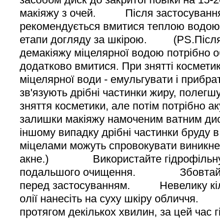
макіяжу з очей. Після застосування
рекомендується вмитися теплою водою 
етапи догляду за шкірою. (PS.Після
демакіяжу міцелярної водою потрібно о
додатково вмитися. При знятті космети
міцелярної води - емульгувати і прибра
зв'язують дрібні частинки жиру, полег
зняття косметики, але потім потрібно а
залишки макіяжу намоченим ватним ди
іншому випадку дрібні частинки бруду в 
міцелами можуть спровокувати виникн
акне.) Використайте гідрофільну
подальшого очищення. Збовтайте 
перед застосуванням. Невелику кіль
олії нанесіть на суху шкіру обличч
протягом декількох хвилин, за цей час 