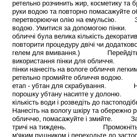
ретельно розчинить жир, косметику 
руки водою та повторно помасажуйте о
перетворюючи олію на емульсію. З
водою. Умитися за допомогою пінки
обличчі була велика кількість декорати
повторити процедуру двічі чи додатков
гелем для вмивання.) Перейдіть
використання пінки для обличчя. Н
пінки нанесіть на вологе обличчя легк
ретельно промийте обличчя вод
етап - убтан для скрабування. Нев
порошку убтану насипте у долоню. 
кількість води і розведіть до пастоп
Нанесіть на вологу шкіру та обережно р
обличчю, помасажуйте і змийте. Зас
тричі на тиждень. Промокніть о
м'яким рушником і переходьте до засто