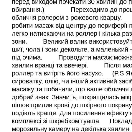
перед виходом почекати 30 хвилин до 
вбирання.) Переходимо до проце
обличчя ролером з рожевого квар
робити масаж від центру до периферії п
легко натискаючи на роллер і кілька ра
зони. Великий валик використовуйте
шиї, чола і зони декольте, а маленький 
під очима. Проводити масаж можна 
хвилин вранці та ввечері. Після ма
роллер та витріть його насухо. (P.S 
сироватку, олію, чи інший активний засі
масажу та побачили, що ваше обличчя 
добрий знак. Значить, покращилась мік
пішов прилив крові до шкірного покриву,
подіють краще. Для посилення ефекту 
комплексі зі шкребком гуаша. Покладі
морозильну камеру на декілька хвилин,