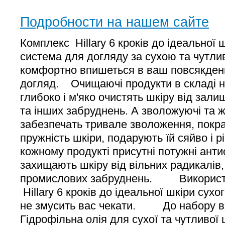
Подробности на нашем сайте
Комплекс Hillary 6 кроків до ідеальної 
система для догляду за сухою та чутли
комфортно впишеться в ваш повсякден
догляд. Очищаючі продукти в складі н
глибоко і м'яко очистять шкіру від зали
та інших забруднень. А зволожуючі та 
забезпечать тривале зволоження, покра
пружність шкіри, подарують їй сяйво і 
кожному продукті присутні потужні ант
захищають шкіру від вільних радикалів,
промислових забруднень. Використ
Hillary 6 кроків до ідеальної шкіри сухо
не змусить вас чекати. До набору
Гідрофільна олія для сухої та чутливої ш