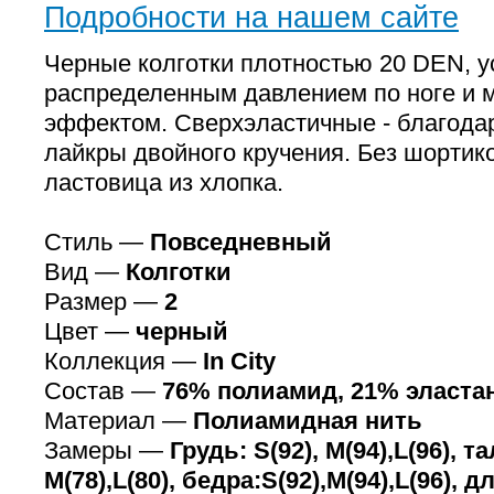
Подробности на нашем сайте
Черные колготки плотностью 20 DEN, 
распределенным давлением по ноге и
эффектом. Сверхэластичные - благода
лайкры двойного кручения. Без шортико
ластовица из хлопка.
Стиль —
Повседневный
Вид —
Колготки
Размер —
2
Цвет —
черный
Коллекция —
In City
Состав —
76% полиамид, 21% эластан
Материал —
Полиамидная нить
Замеры —
Грудь: S(92), M(94),L(96), та
M(78),L(80), бедра:S(92),M(94),L(96), д