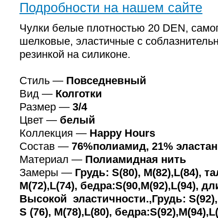
Подробности на нашем сайте
Чулки белые плотностью 20 DEN, сам
шелковые, эластичные с соблазнитель
резинкой на силиконе.
Стиль —
Повседневный
Вид —
Колготки
Размер —
3/4
Цвет —
белый
Коллекция —
Happy Hours
Состав —
76%полиамид, 21% эластан
Материал —
Полиамидная нить
Замеры —
Грудь: S(80), M(82),L(84), та
M(72),L(74), бедра:S(90,M(92),L(94), дл
Высокой эластичности.,Грудь: S(92), 
S (76), M(78),L(80), бедра:S(92),M(94),L