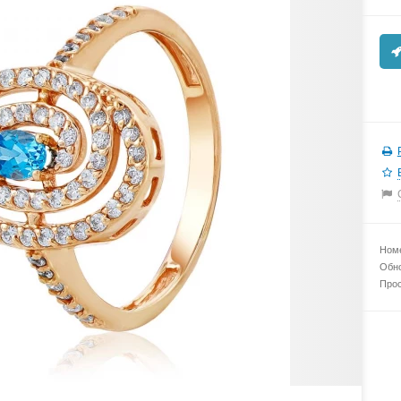
Номе
Обно
Прос