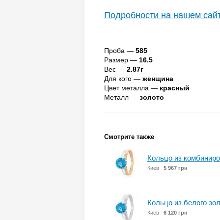
Подробности на нашем сай
Проба —
585
Размер —
16.5
Вес —
2.87г
Для кого —
женщина
Цвет металла —
красный
Металл —
золото
Смотрите также
Кольцо из комбиниро
Киев
5 967 грн
Кольцо из белого зо
Киев
6 120 грн