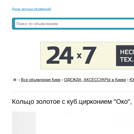
Доска частных объявлений
›
Все объявления Киев
›
ОДЕЖДА, АКСЕССУАРЫ в Киеве
›
Юв
Кольцо золотое с куб.цирконием "Око",