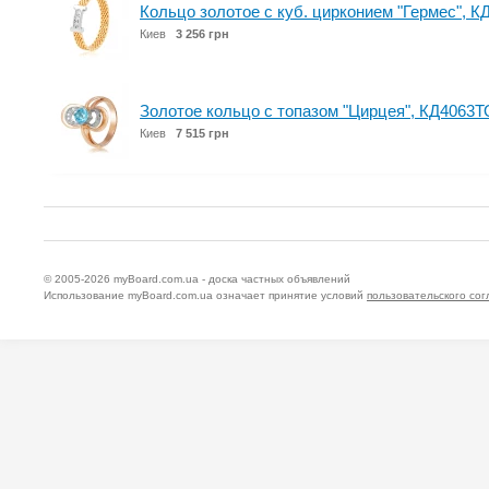
Кольцо золотое с куб. цирконием "Гермес", К
Киев
3 256 грн
Золотое кольцо с топазом "Цирцея", КД4063
Киев
7 515 грн
© 2005-2026
myBoard.com.ua - доска частных объявлений
Использование myBoard.com.ua означает принятие условий
пользовательского со