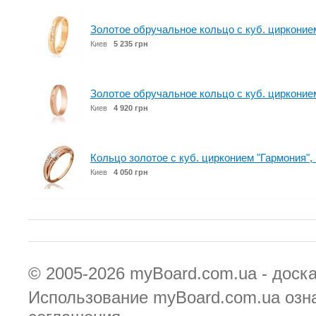
Золотое обручальное кольцо с куб. циркони
Киев
5 235 грн
Золотое обручальное кольцо с куб. циркони
Киев
4 920 грн
Кольцо золотое с куб. цирконием "Гармония",
Киев
4 050 грн
© 2005-2026
myBoard.com.ua - доск
Использование myBoard.com.ua озн