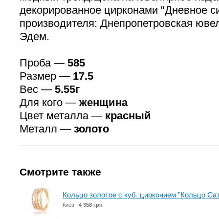
декорированное цирконами "Дневное си
производителя: Днепропетровская юве
Эдем.
Проба —
585
Размер —
17.5
Вес —
5.55г
Для кого —
женщина
Цвет металла —
красный
Металл —
золото
Смотрите также
Кольцо золотое с куб. цирконием "Кольцо Са
Киев
4 358 грн