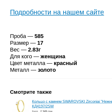
Подробности на нашем сайте
Проба —
585
Размер —
17
Вес —
2.83г
Для кого —
женщина
Цвет металла —
красный
Металл —
золото
Смотрите также
Кольцо с камнем SWAROVSKI Zirconiai "Нежны
КД4197/2SW
Киев
2 349 грн