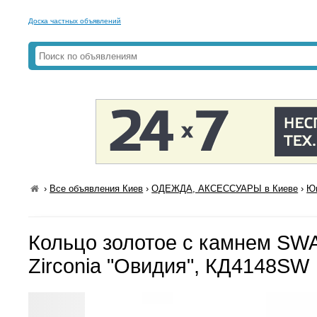
Доска частных объявлений
›
Все объявления Киев
›
ОДЕЖДА, АКСЕССУАРЫ в Киеве
›
Юв
Кольцо золотое с камнем S
Zirconia "Овидия", КД4148SW