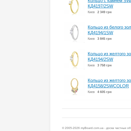
Кольцо с камнем SWA
КД4197/2SW
Киев
2 349 грн
Кольцо из белого зо
КД4194/1SW
Киев
3 845 грн
Кольцо из желтого з
КД4194/2SW
Киев
3 758 грн
Кольцо из желтого з
КД4158/2SWCOLOR
Киев
4 605 грн
© 2005-2026
myBoard.com.ua - доска частных о