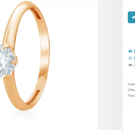
Номе
Обно
Прос