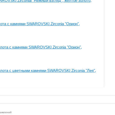
ROVSKI Zirconiai "Нежный взгляд", желтое золото,
лота с камнями SWAROVSKI Zirconia "Орион",
олота с камнями SWAROVSKI Zirconia "Орион",
олота с цветными камнями SWAROVSKI Zirconia "Лея",
бъявлений