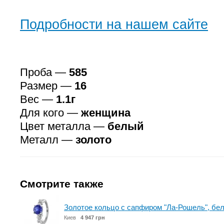
Подробности на нашем сайте
Проба —
585
Размер —
16
Вес —
1.1г
Для кого —
женщина
Цвет металла —
белый
Металл —
золото
Смотрите также
Золотое кольцо с сапфиром "Ла-Рошель", бе
Киев
4 947 грн