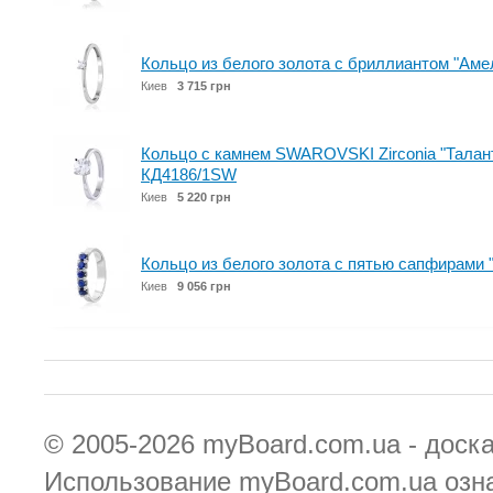
Кольцо из белого золота с бриллиантом "Амел
Киев
3 715 грн
Кольцо с камнем SWAROVSKI Zirconia "Талант
КД4186/1SW
Киев
5 220 грн
Кольцо из белого золота с пятью сапфирами
Киев
9 056 грн
© 2005-2026
myBoard.com.ua - доск
Использование myBoard.com.ua озн