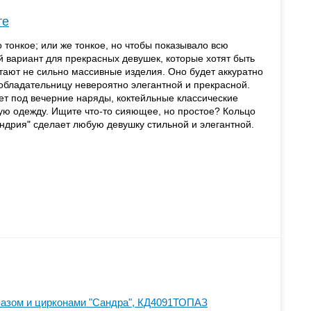
те
о тонкое; или же тонкое, но чтобы показывало всю
й вариант для прекрасных девушек, которые хотят быть
тают не сильно массивные изделия. Оно будет аккуратно
 обладательницу невероятно элегантной и прекрасной.
ет под вечерние наряды, коктейльные классические
ную одежду. Ищите что-то сияющее, но простое? Кольцо
андрия" сделает любую девушку стильной и элегантной.
пазом и цирконами "Сандра", КД4091ТОПАЗ