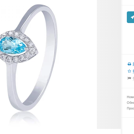
Номе
Обно
Прос