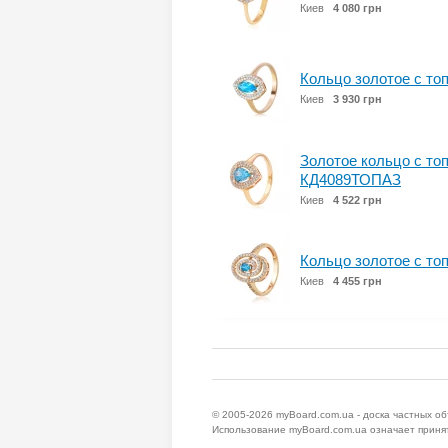
Киев
4 080 грн
Кольцо золотое с то
Киев
3 930 грн
Золотое кольцо с топ
КД4089ТОПАЗ
Киев
4 522 грн
Кольцо золотое с то
Киев
4 455 грн
© 2005-2026
myBoard.com.ua - доска частных о
Использование myBoard.com.ua означает приня