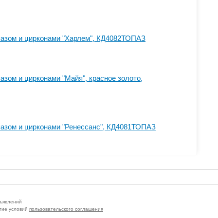
пазом и цирконами "Харлем", КД4082ТОПАЗ
азом и цирконами "Майя", красное золото,
пазом и цирконами "Ренессанс", КД4081ТОПАЗ
бъявлений
тие условий
пользовательского соглашения