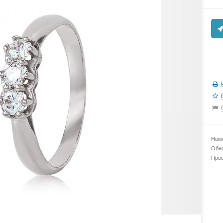
Номе
Обно
Прос