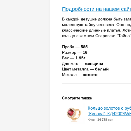
Подробности на нашем сай
В каждой девушке должна быть заг
маленькую тайну человека. Оно по
классические длинные платья. Хоти
кольцо с камнем Сваровски "Тайна"
Проба —
585
Размер —
16
Вес —
1.95г
Для кого —
женщина
Цвет металла —
белый
Металл —
золото
Смотрите также
Кольцо золотое с р
"Купава", КД4200S
Киев
14 738 грн