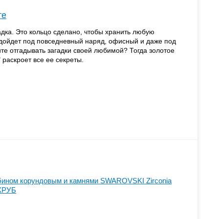
те
адка. Это кольцо сделано, чтобы хранить любую
дойдет под повседневный наряд, офисный и даже под
те отгадывать загадки своей любимой? Тогда золотое
 раскроет все ее секреты.
убином корундовым и камнями SWAROVSKI Zirconia
WКРУБ