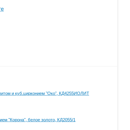
те
литом и куб.цирконием "Око", КД4255ИОЛИТ
ием "Корона", белое золото, КД2055/1