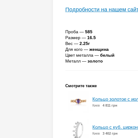
Подробности на нашем сай
Проба —
585
Размер —
16.5
Вес —
2.25г
Для кого —
женщина
Цвет металла —
белый
Металл —
золото
Смотрите также
Кольцо золотое с ио
Киев
4 811 грн
Кольцо с куб. циркон
Киев
3 402 грн