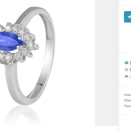
Номе
Обно
Прос