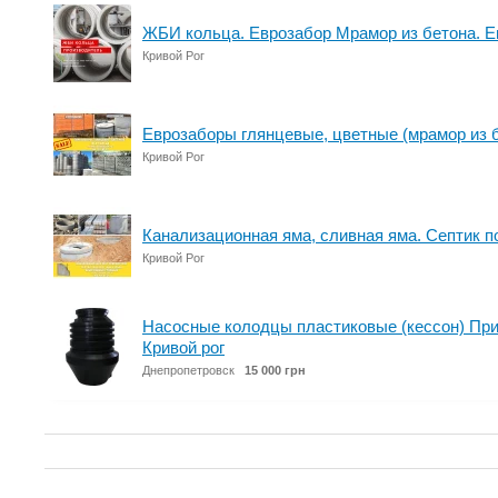
ЖБИ кольца. Еврозабор Мрамор из бетона. Е
Кривой Рог
Еврозаборы глянцевые, цветные (мрамор из б
Кривой Рог
Канализационная яма, сливная яма. Септик 
Кривой Рог
Насосные колодцы пластиковые (кессон) Пр
Кривой рог
Днепропетровск
15 000 грн