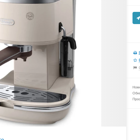
Номе
Обно
Прос