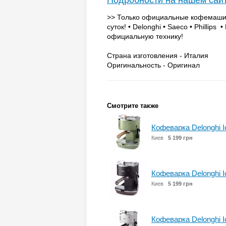
Подробности на нашем сай
>> Только официальные кофемашины
суток! • Delonghi • Saeco • Phillip
официальную технику!
Страна изготовления - Италия
Оригинальность - Оригинал
Смотрите также
Кофеварка Delonghi 
Киев
5 199 грн
Кофеварка Delonghi 
Киев
5 199 грн
Кофеварка Delonghi 