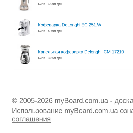
Киев
6 999 грн
Кофеварка DeLonghi EC 251.W
Киев
4 799 грн
Капельная кофеварка Delonghi ICM 17210
Киев
3 859 грн
© 2005-2026
myBoard.com.ua - доск
Использование myBoard.com.ua озн
соглашения