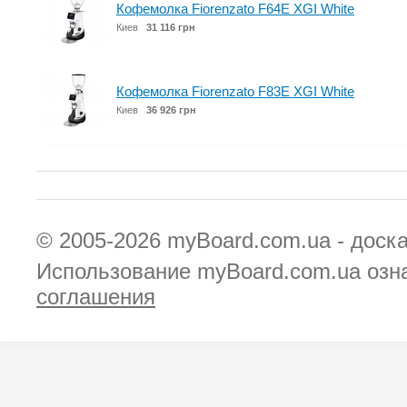
Кофемолка Fiorenzato F64E XGI White
Киев
31 116 грн
Кофемолка Fiorenzato F83E XGI White
Киев
36 926 грн
© 2005-2026
myBoard.com.ua - доск
Использование myBoard.com.ua озн
соглашения