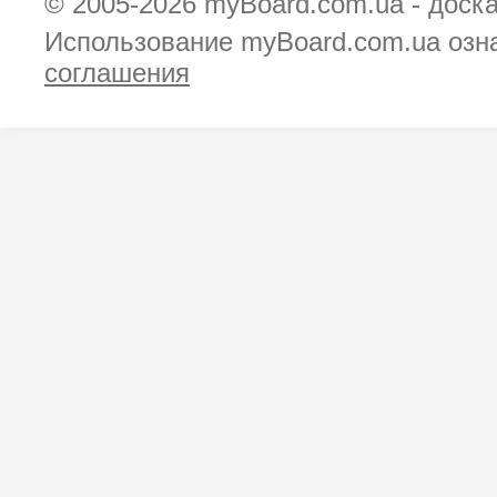
© 2005-2026
myBoard.com.ua - доск
Использование myBoard.com.ua озн
соглашения