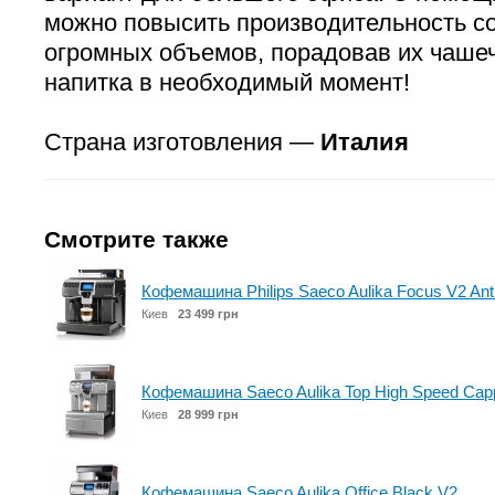
можно повысить производительность с
огромных объемов, порадовав их чаше
напитка в необходимый момент!
Страна изготовления —
Италия
Смотрите также
Кофемашина Philips Saeco Aulika Focus V2 Antr
Киев
23 499 грн
Кофемашина Saeco Aulika Top High Speed Cap
Киев
28 999 грн
Кофемашина Saeco Aulika Office Black V2