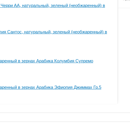
Черри АА, натуральный, зеленый (необжаренный) в
ия Сантос, натуральный, зеленый (необжаренный) в
аренный в зернах Арабика Колумбия Супремо
аренный в зернах Арабика Эфиопия Джиммах Гр.5