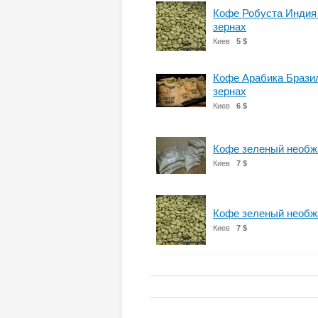
Кофе Робуста Индия 
зернах
Киев
5 $
Кофе Арабика Бразил
зернах
Киев
6 $
Кофе зеленый необж
Киев
7 $
Кофе зеленый необж
Киев
7 $