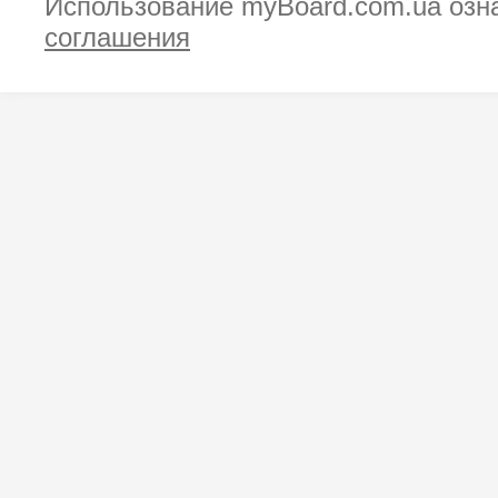
Использование myBoard.com.ua озн
соглашения