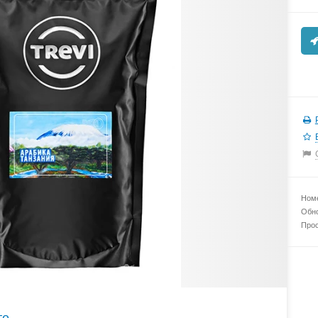
Номе
Обно
Прос