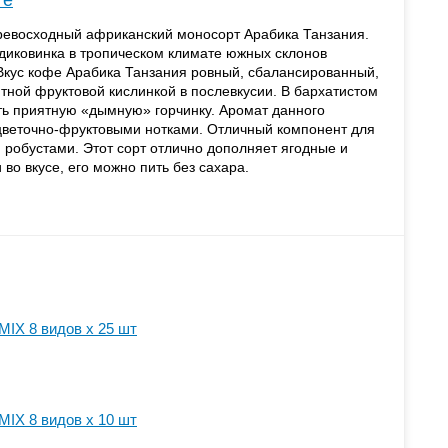
те
евосходный африканский моносорт Арабика Танзания.
диковинка в тропическом климате южных склонов
Вкус кофе Арабика Танзания ровный, сбалансированный,
тной фруктовой кислинкой в послевкусии. В бархатистом
ть приятную «дымную» горчинку. Аромат данного
цветочно-фруктовыми нотками. Отличный компонент для
 робустами. Этот сорт отлично дополняет ягодные и
во вкусе, его можно пить без сахара.
MIX 8 видов x 25 шт
MIX 8 видов x 10 шт