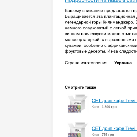
Подробности на нашем сай
Вашему вниманию предлагается пр
Выращивается эта плантационная 
легендарной горы Килиманджаро. 
немного сладковатый с легкой прия
винном послевкусии можно отмети
моносорта яркий, с выраженными 
купажей, особенно с африканскими
фруктовые десерты. Из-за сладости 
Страна изготовления —
Украина
Смотрите также
СЕТ дрип кофе Trevi 
Киев
1 890 грн
СЕТ дрип кофе Trevi 
Киев
756 грн