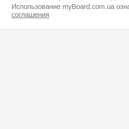
Использование myBoard.com.ua озн
соглашения