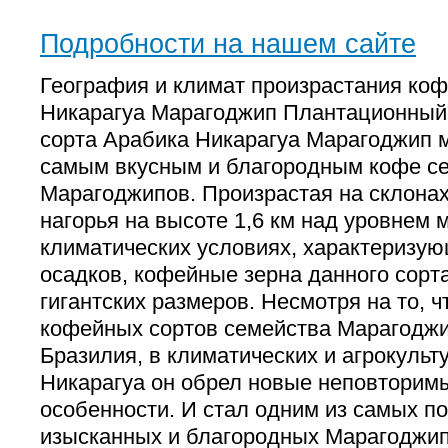
Подробности на нашем сайте
География и климат произрастания ко
Никарагуа Марагоджип Плантационный 
сорта Арабика Никарагуа Марагоджип 
самым вкусным и благородным кофе с
Марагоджипов. Произрастая на склонах
нагорья на высоте 1,6 км над уровнем м
климатических условиях, характеризу
осадков, кофейные зерна данного сорт
гигантских размеров. Несмотря на то, ч
кофейных сортов семейства Марагоджи
Бразилия, в климатических и агрокульт
Никарагуа он обрел новые неповторим
особенности. И стал одним из самых п
изысканных и благородных Марагоджип