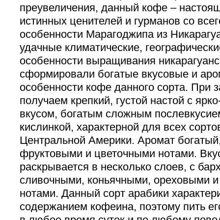
преувеличения, данный кофе – настоя
истинных ценителей и гурманов со всег
особенности Марагоджипа из Никарагуа
удачные климатические, географически
особенности выращивания никарагуанс
сформировали богатые вкусовые и аро
особенности кофе данного сорта. При 
получаем крепкий, густой настой с яр
вкусом, богатым сложным послевкусием
кислинкой, характерной для всех сорто
Центральной Америки. Аромат богатый,
фруктовыми и цветочными нотами. Вку
раскрывается в несколько слоев, с ба
сливочными, коньячными, ореховыми 
нотами. Данный сорт арабики характе
содержанием кофеина, поэтому пить ег
в любое время суток и по любому пово