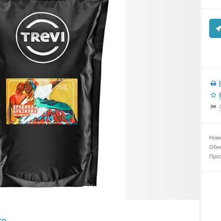
Номе
Обно
Прос