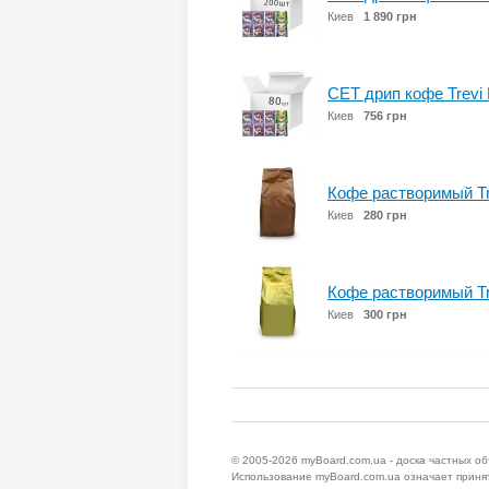
Киев
1 890 грн
СЕТ дрип кофе Trevi 
Киев
756 грн
Кофе растворимый Tre
Киев
280 грн
Кофе растворимый Tr
Киев
300 грн
© 2005-2026
myBoard.com.ua - доска частных о
Использование myBoard.com.ua означает приня