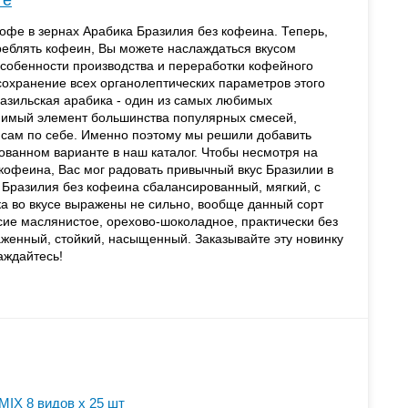
те
фе в зернах Арабика Бразилия без кофеина. Теперь,
реблять кофеин, Вы можете наслаждаться вкусом
собенности производства и переработки кофейного
сохранение всех органолептических параметров этого
азильская арабика - один из самых любимых
енимый элемент большинства популярных смесей,
 сам по себе. Именно поэтому мы решили добавить
ванном варианте в наш каталог. Чтобы несмотря на
кофеина, Вас мог радовать привычный вкус Бразилии в
а Бразилия без кофеина сбалансированный, мягкий, с
ка во вкусе выражены не сильно, вообще данный сорт
сие маслянистое, орехово-шоколадное, практически без
аженный, стойкий, насыщенный. Заказывайте эту новинку
аждайтесь!
MIX 8 видов x 25 шт