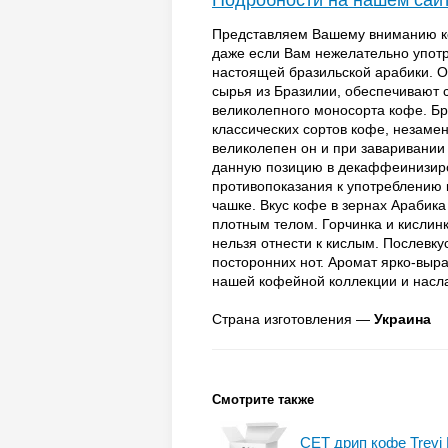
Подробности на нашем сай
Представляем Вашему вниманию ко
даже если Вам нежелательно упот
настоящей бразильской арабики. О
сырья из Бразилии, обеспечивают 
великолепного моносорта кофе. Бр
классических сортов кофе, незам
великолепен он и при заваривании
данную позицию в декаффеинизиро
противопоказания к употреблению 
чашке. Вкус кофе в зернах Арабик
плотным телом. Горчинка и кислин
нельзя отнести к кислым. Послевку
посторонних нот. Аромат ярко-выр
нашей кофейной коллекции и насл
Страна изготовления —
Украина
Смотрите также
СЕТ дрип кофе Trevi 