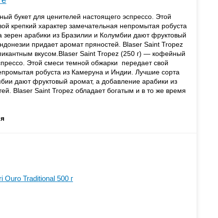
те
ейный букет для ценителей настоящего эспрессо. Этой
вой крепкий характер замечательная непромытая робуста
а зерен арабики из Бразилии и Колумбии дают фруктовый
ндонезии придает аромат пряностей. Blaser Saint Tropez
пикантным вкусом.Blaser Saint Tropez (250 г) — кофейный
спрессо. Этой смеси темной обжарки передает свой
епромытая робуста из Камеруна и Индии. Лучшие сорта
мбии дают фруктовый аромат, а добавление арабики из
й. Blaser Saint Tropez обладает богатым и в то же время
я
Ouro Traditional 500 г