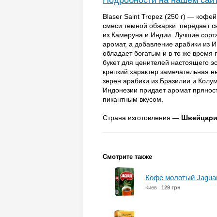
Подробности на нашем сай
Blaser Saint Tropez (250 г) — коф
смеси темной обжарки передает с
из Камеруна и Индии. Лучшие сорт
аромат, а добавление арабики из И
обладает богатым и в то же время 
букет для ценителей настоящего э
крепкий характер замечательная н
зерен арабики из Бразилии и Колу
Индонезии придает аромат пряносте
пикантным вкусом.
Страна изготовления —
Швейцари
Смотрите также
Кофе молотый Jaguari 
Киев
129 грн