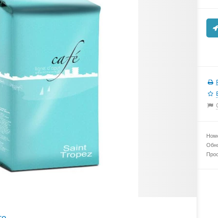
Номе
Обно
Прос