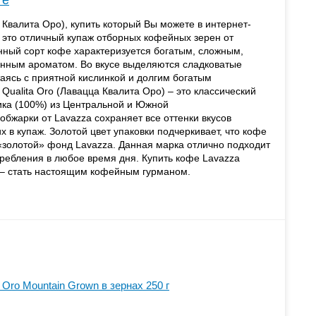
те
 Квалита Оро), купить который Вы можете в интернет-
, это отличный купаж отборных кофейных зерен от
нный сорт кофе характеризуется богатым, сложным,
анным ароматом. Во вкусе выделяются сладковатые
аясь с приятной кислинкой и долгим богатым
Qualitа Oro (Лавацца Квалита Оро) – это классический
ика (100%) из Центральной и Южной
бжарки от Lavazza сохраняет все оттенки вкусов
 в купаж. Золотой цвет упаковки подчеркивает, что кофе
о «золотой» фонд Lavazza. Данная марка отлично подходит
требления в любое время дня. Купить кофе Lavazza
) – стать настоящим кофейным гурманом.
 Oro Mountain Grown в зернах 250 г