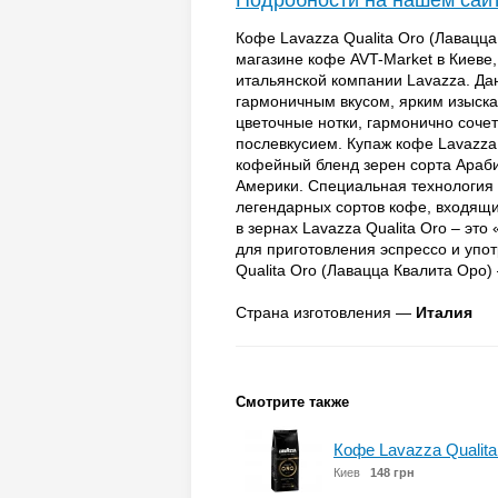
Подробности на нашем сай
Кофе Lavazza Qualitа Oro (Лавацца
магазине кофе AVT-Market в Киеве
итальянской компании Lavazza. Да
гармоничным вкусом, ярким изыск
цветочные нотки, гармонично сочет
послевкусием. Купаж кофе Lavazza 
кофейный бленд зерен сорта Араб
Америки. Специальная технология о
легендарных сортов кофе, входящих
в зернах Lavazza Qualitа Oro – эт
для приготовления эспрессо и упо
Qualitа Oro (Лавацца Квалита Оро
Страна изготовления —
Италия
Смотрите также
Кофе Lavazza Qualita
Киев
148 грн